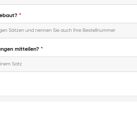
 gebaut?
*
ungen mitteilen?
*