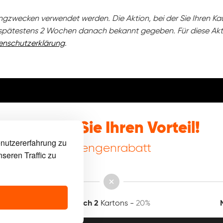
tingzwecken verwendet werden. Die Aktion, bei der Sie Ihren 
spätestens 2 Wochen danach bekannt gegeben. Für diese Akt
enschutzerklärung
.
agen
Nutzen Sie Ihren Vorteil!
nutzererfahrung zu
Mengenrabatt
nseren Traffic zu
 Schraub­fundamente geschäftlich nutzen?
Noch 2
Kartons -
20%
m