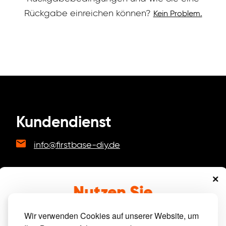
Rückgabe einreichen können?
Kein Problem.
Kundendienst
info@firstbase-diy.de
Nutzen Sie
Ihren Vorteil!
Wir verwenden Cookies auf unserer Website, um