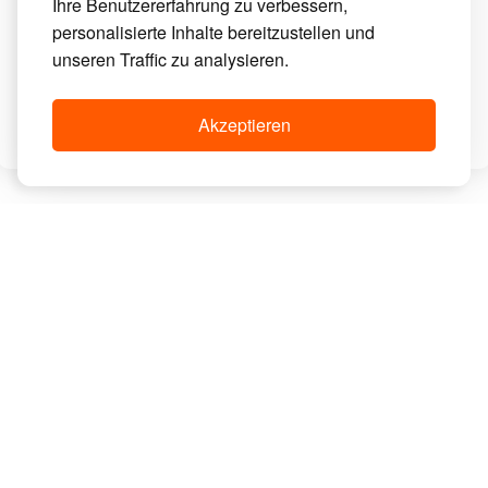
Ihre Benutzererfahrung zu verbessern,
Mengenrabatt
Das denken andere
personalisierte Inhalte bereitzustellen und
unseren Traffic zu analysieren.
Handwerker
Projekte ansehen
Akzeptieren
Noch 1
Karton -
Noch 2
10%
Kartons -
Noch 3
20%
Kartons -
30%
Häufig gestellte Fragen
Kontakt